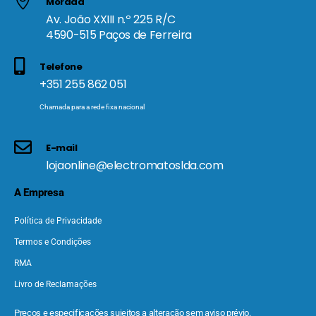
Morada
Av. João XXIII n.º 225 R/C
4590-515 Paços de Ferreira
Telefone
+351 255 862 051
Chamada para a rede fixa nacional
E-mail
lojaonline@electromatoslda.com
A Empresa
Política de Privacidade
Termos e Condições
RMA
Livro de Reclamações
Preços e especificações sujeitos a alteração sem aviso prévio.