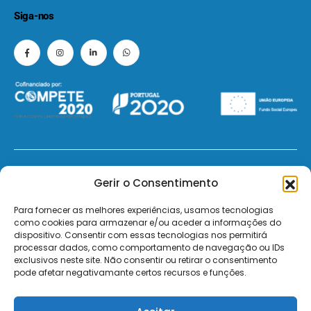
Siga-nos
© 2026 - ElectroMatos - Todos os direitos reservados.
Gerir o Consentimento
Site by VC.
Para fornecer as melhores experiências, usamos tecnologias
como cookies para armazenar e/ou aceder a informações do
dispositivo. Consentir com essas tecnologias nos permitirá
Pagamentos Seguros MB | MB WAY | Transferência Bancária | Payshop | Visa | Mastercard | Visa
processar dados, como comportamento de navegação ou IDs
Secure | Mastercard Identity Check
exclusivos neste site. Não consentir ou retirar o consentimento
pode afetar negativamante certos recursos e funções.