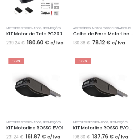
MOTORES SECCIONADOS
,
PROMOÇÕES
ACESSÓRIOS
,
MOTORES SECCIONADOS
,
PROMOÇÕES
KIT Motor de Teto PG200 800N Portas Seccionados até 10m²| POWERTECH
Calha de Ferro Motorline CFCP3600 | Portas até 2,80M de Altura
180.60
€
78.12
€
c/ Iva
c/ Iva
239.24
€
130.38
€
-30%
-30%
MOTORES SECCIONADOS
,
PROMOÇÕES
MOTORES SECCIONADOS
,
PROMOÇÕES
KIT Motorline ROSSO EVO100 | Motor para Portões Seccionados até 15m²
KIT Motorline ROSSO EVO60 | Motor para Portões Seccionados até 10m²
161.87
€
137.76
€
c/ Iva
c/ Iva
231.24
€
196.80
€