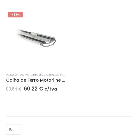
-28%
ACESSÓRIOS
,
MOTORES SECCIONADOS
,
PROMOÇÕES
Calha de Ferro Motorline CFCP3200 | Portas até 2,5M de Altura
60.22
€
c/ Iva
83.64
€