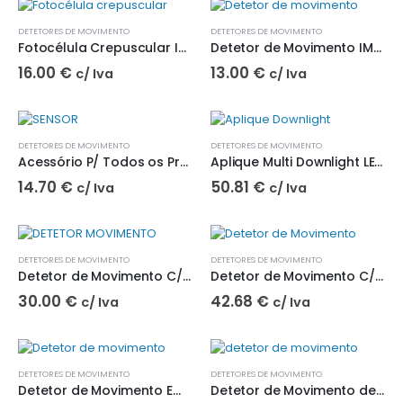
DETETORES DE MOVIMENTO
DETETORES DE MOVIMENTO
Fotocélula Crepuscular IMS| BYiMSENS
Detetor de Movimento IMS 180º MINI Preto| BYiMSENS
16.00
€
13.00
€
c/ Iva
c/ Iva
DETETORES DE MOVIMENTO
DETETORES DE MOVIMENTO
Acessório P/ Todos os Projetores Multi Mercurio - SENSOR| BYiMSENS
Aplique Multi Downlight LED 18W| BYiMSENS
14.70
€
50.81
€
c/ Iva
c/ Iva
DETETORES DE MOVIMENTO
DETETORES DE MOVIMENTO
Detetor de Movimento C/ Sensor de Infravermelhos 360º| BYiMSENS
Detetor de Movimento C/ Sensor Infravermelhos IMS M4| BYiMSENS
30.00
€
42.68
€
c/ Iva
c/ Iva
DETETORES DE MOVIMENTO
DETETORES DE MOVIMENTO
Detetor de Movimento Embutir C/ Sensor Alta Frequência IMS 360º| BYiMSENS
Detetor de Movimento de Embutir IMS MULTI 360º MICRO| BYiMSENS