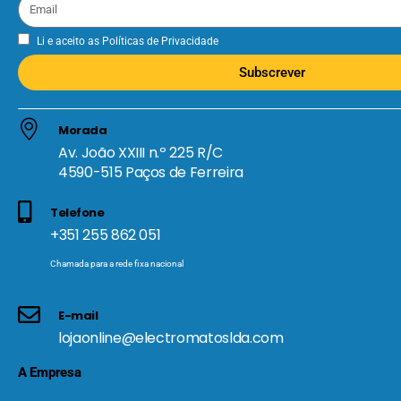
Li e aceito as
Políticas de Privacidade
Subscrever
Morada
Av. João XXIII n.º 225 R/C
4590-515 Paços de Ferreira
Telefone
+351 255 862 051
Chamada para a rede fixa nacional
E-mail
lojaonline@electromatoslda.com
A Empresa