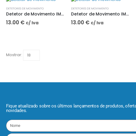
DETETORES DE MOVIMENTO
DETETORES DE MOVIMENTO
Detetor de Movimento IMS 360º Micro| BYiMSENS
Detetor de Movimento IMS 180º Mini| BYiMSENS
13.00
€
13.00
€
c/ Iva
c/ Iva
Mostrar:
Fique atualizado sobre os últimos lançamentos de produtos, ofert
novidades.