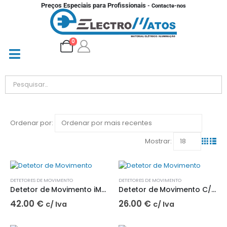
Preços Especiais para Profissionais
- Contacte-nos
0
Ordenar por:
Mostrar:
DETETORES DE MOVIMENTO
DETETORES DE MOVIMENTO
Detetor de Movimento iMS 200º AP/UP IP65 WHI 072655C| BYiMSENS
Detetor de Movimento C/ Sensor Infravermelhos - IMS M4-2 200º/360º| BYiMSENS
42.00
€
26.00
€
c/ Iva
c/ Iva