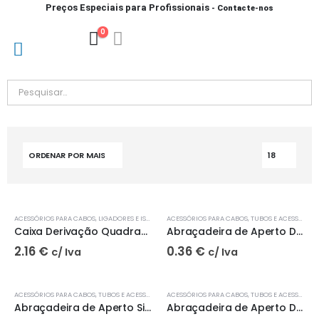
Preços Especiais para Profissionais
- Contacte-nos
0
ACESSÓRIOS PARA CABOS
,
LIGADORES E ISOLAMENTO
ACESSÓRIOS PARA CABOS
,
TUBOS E ACESSÓRIOS
Caixa Derivação Quadrada C/4 Bornes 324/4 | JSL
Abraçadeira de Aperto Duplo 306/2 | JSL
2.16
€
0.36
€
c/ Iva
c/ Iva
ACESSÓRIOS PARA CABOS
,
TUBOS E ACESSÓRIOS
ACESSÓRIOS PARA CABOS
,
TUBOS E ACESSÓRIOS
Abraçadeira de Aperto Simples 306 | JSL
Abraçadeira de Aperto Duplo 305/2 | JSL