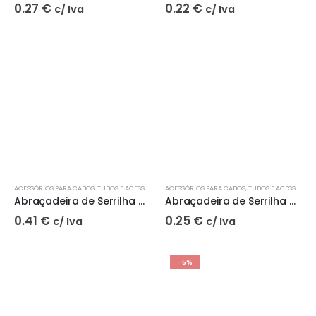
0.27
€
0.22
€
c/ Iva
c/ Iva
ACESSÓRIOS PARA CABOS
,
TUBOS E ACESSÓRIOS
ACESSÓRIOS PARA CABOS
,
TUBOS E ACESSÓRIOS
Abraçadeira de Serrilha Cinza 2039 | JSL
Abraçadeira de Serrilha Cinza 2038 | JSL
0.41
€
0.25
€
c/ Iva
c/ Iva
-5%