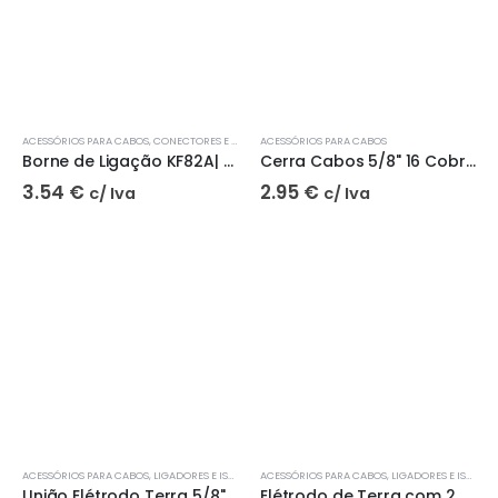
ACESSÓRIOS PARA CABOS
,
CONECTORES E ADAPTADORES
ACESSÓRIOS PARA CABOS
,
PENTES, BARRAMENTOS E BORNES
Borne de Ligação KF82A| Hager
Cerra Cabos 5/8" 16 Cobrado
3.54
€
2.95
€
c/ Iva
c/ Iva
ACESSÓRIOS PARA CABOS
,
LIGADORES E ISOLAMENTO
ACESSÓRIOS PARA CABOS
,
LIGADORES E ISOLAMENTO
União Elétrodo Terra 5/8"
Elétrodo de Terra com 2 Metros