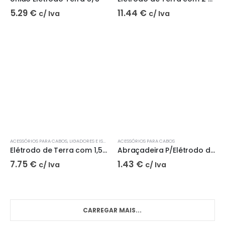
5.29
€
11.44
€
c/ Iva
c/ Iva
ACESSÓRIOS PARA CABOS
,
LIGADORES E ISOLAMENTO
ACESSÓRIOS PARA CABOS
,
PROTEÇÃO EV
Elétrodo de Terra com 1,5 Metros
Abraçadeira P/Elétrodo de Terra Galvanizada | CYLLUX
7.75
€
1.43
€
c/ Iva
c/ Iva
CARREGAR MAIS...