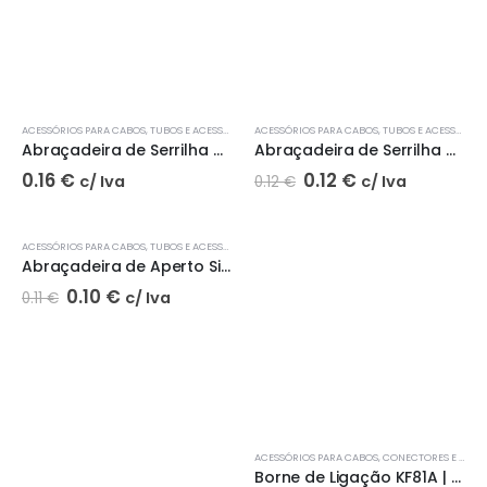
ACESSÓRIOS PARA CABOS
,
TUBOS E ACESSÓRIOS
ACESSÓRIOS PARA CABOS
,
TUBOS E ACESSÓRIOS
Abraçadeira de Serrilha Cinza 2037 | JSL
Abraçadeira de Serrilha Cinza 2036 | JSL
0.16
€
0.12
€
c/ Iva
c/ Iva
0.12
€
-6%
ACESSÓRIOS PARA CABOS
,
TUBOS E ACESSÓRIOS
Abraçadeira de Aperto Simples 305 | JSL
0.10
€
c/ Iva
0.11
€
ACESSÓRIOS PARA CABOS
,
CONECTORES E ADAPTADORES
Borne de Ligação KF81A | Hager