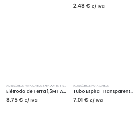
2.48
€
c/ Iva
ACESSÓRIOS PARA CABOS
,
LIGADORES E ISOLAMENTO
ACESSÓRIOS PARA CABOS
Elétrodo de Terra 1,5MT Aço Cobreado 5/8″ C/2 Roscas| JOBASI
Tubo Espiral Transparente 16/19mm
8.75
€
7.01
€
c/ Iva
c/ Iva