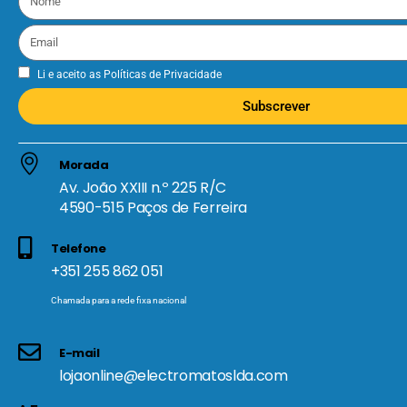
Li e aceito as
Políticas de Privacidade
Subscrever
Morada
Av. João XXIII n.º 225 R/C
4590-515 Paços de Ferreira
Telefone
+351 255 862 051
Chamada para a rede fixa nacional
E-mail
lojaonline@electromatoslda.com