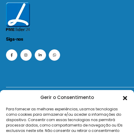
Siga-nos
Gerir o Consentimento
© 2026 - ElectroMatos - Todos os direitos reservados.
Para fornecer as melhores experiências, usamos tecnologias
Site by VC.
como cookies para armazenar e/ou aceder a informações do
dispositivo. Consentir com essas tecnologias nos permitirá
Pagamentos Seguros MB | MB WAY | Transferência Bancária | Payshop | Visa | Mastercard | Visa Secur
processar dados, como comportamento de navegação ou IDs
exclusivos neste site. Não consentir ou retirar o consentimento