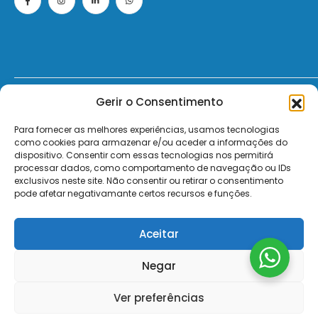
Gerir o Consentimento
© 2026 - ElectroMatos - Todos os direitos reservados.
Para fornecer as melhores experiências, usamos tecnologias
Site by VC.
como cookies para armazenar e/ou aceder a informações do
dispositivo. Consentir com essas tecnologias nos permitirá
Pagamentos Seguros MB | MB WAY | Transferência Bancária | Payshop | Visa | Mastercard | Visa Secur
processar dados, como comportamento de navegação ou IDs
exclusivos neste site. Não consentir ou retirar o consentimento
pode afetar negativamante certos recursos e funções.
Aceitar
Negar
Ver preferências