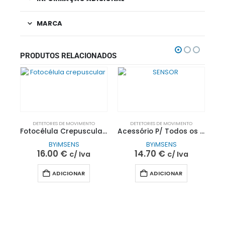
MARCA
PRODUTOS RELACIONADOS
DETETORES DE MOVIMENTO
DETETORES DE MOVIMENTO
Fotocélula Crepuscular IMS| BYiMSENS
Acessório P/ Todos os Projetores Multi Mercurio – SENSOR| BYiMSENS
BYiMSENS
BYiMSENS
16.00
€
14.70
€
c/ Iva
c/ Iva
ADICIONAR
ADICIONAR