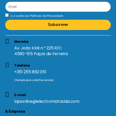
Li e aceito as
Políticas de Privacidade
Subscrever
Morada
Av. João XXIII n.º 225 R/C
4590-515 Paços de Ferreira
Telefone
+351 255 862 051
Chamada para a rede fixa nacional
E-mail
lojaonline@electromatoslda.com
A Empresa