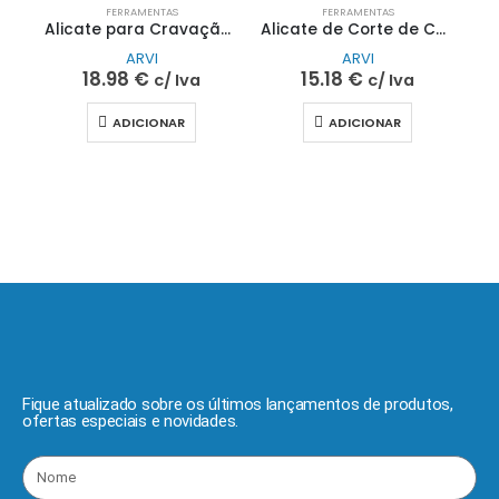
FERRAMENTAS
FERRAMENTAS
Alicate para Cravação de Ponteiras CT 1.5-6
Alicate de Corte de Cabo CU AK-38A
ARVI
ARVI
18.98
€
15.18
€
c/ Iva
c/ Iva
ADICIONAR
ADICIONAR
Fique atualizado sobre os últimos lançamentos de produtos,
ofertas especiais e novidades.