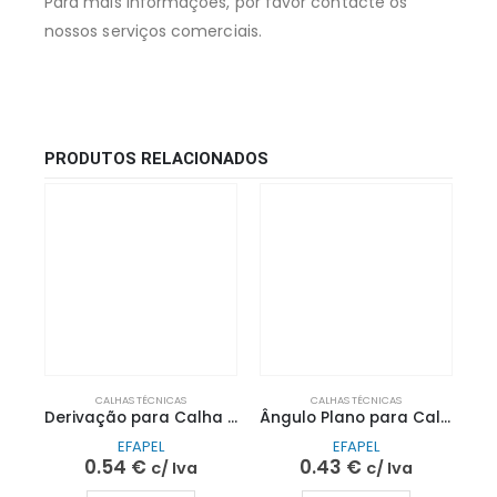
Para mais informações, por favor contacte os
nossos serviços comerciais.
PRODUTOS RELACIONADOS
CALHAS TÉCNICAS
CALHAS TÉCNICAS
Derivação para Calha 40×16 | EFAPEL
Ângulo Plano para Calha 20×12,5 | EFAPEL
EFAPEL
EFAPEL
0.54
€
0.43
€
c/ Iva
c/ Iva