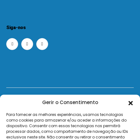
Siga-nos
© 2026 - ElectroMatos - Todos os direitos reservados.
Gerir o Consentimento
Site by VC.
Para fornecer as melhores experiências, usamos tecnologias
como cookies para armazenar e/ou aceder a informações do
dispositivo. Consentir com essas tecnologias nos permitirá
Pagamentos Seguros MB | MB WAY | Transferência Bancária | Payshop | Visa | Mastercard | Visa
processar dados, como comportamento de navegação ou IDs
Secure | Mastercard Identity Check
exclusivos neste site. Não consentir ou retirar o consentimento