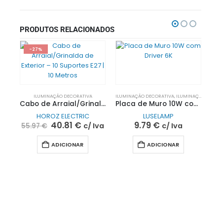
PRODUTOS RELACIONADOS
-27%
ILUMINAÇÃO DECORATIVA
ILUMINAÇÃO DECORATIVA
,
ILUMINAÇÃO EXTERIOR
Cabo de Arraial/Grinalda de Exterior – 10 Suportes E27 | 10 Metros
Placa de Muro 10W com Driver 6K
HOROZ ELECTRIC
LUSELAMP
40.81
€
9.79
€
c/ Iva
c/ Iva
55.97
€
ILU
ADICIONAR
ADICIONAR