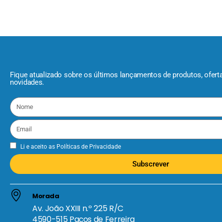
Fique atualizado sobre os últimos lançamentos de produtos, ofert
novidades.
Li e aceito as
Políticas de Privacidade
Subscrever
Morada
Av. João XXIII n.º 225 R/C
4590-515 Paços de Ferreira