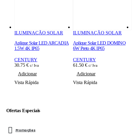
ILUMINAÇÃO SOLAR
ILUMINAÇÃO SOLAR
Aplique Solar LED ARCADIA
Aplique Solar LED DOMINO
A
1.5W 4K IP65
6W Preto 4K IP65
6
CENTURY
CENTURY
30.75
€
61.50
€
3
c/ Iva
c/ Iva
Adicionar
Adicionar
Vista Rápida
Vista Rápida
V
Ofertas Especiais
Promoções