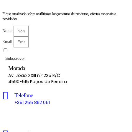
Fique atualizado sobre os últimos lançamentos de produtos, ofertas especiais e
novidades.
Nome
Email
Li e aceito as
Políticas de Privacidade
Subscrever
Morada
Av. João XXIII n.º 225 R/C
4590-515 Paços de Ferreira
Telefone
+351 255 862 051
Chamada para a rede fixa nacional