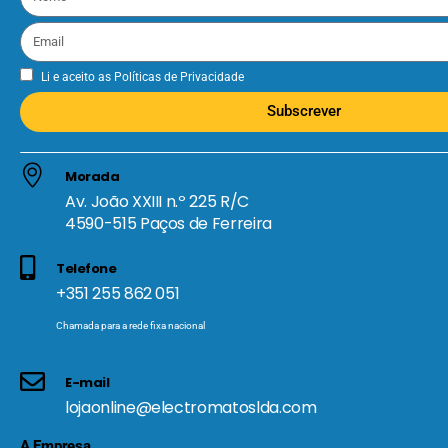
Li e aceito as
Políticas de Privacidade
Subscrever
Morada
Av. João XXIII n.º 225 R/C
4590-515 Paços de Ferreira
Telefone
+351 255 862 051
Chamada para a rede fixa nacional
E-mail
lojaonline@electromatoslda.com
A Empresa