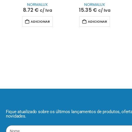
NORMALUX
NORMALUX
8.72
€
15.35
€
c/ Iva
c/ Iva
ADICIONAR
ADICIONAR
Fique atualizado sobre os últimos lançamentos de produtos, ofert
novidades.