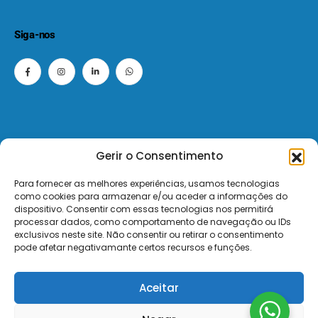
Siga-nos
Gerir o Consentimento
© 2026 - ElectroMatos - Todos os direitos reservados.
Para fornecer as melhores experiências, usamos tecnologias
como cookies para armazenar e/ou aceder a informações do
Site by VC.
dispositivo. Consentir com essas tecnologias nos permitirá
processar dados, como comportamento de navegação ou IDs
exclusivos neste site. Não consentir ou retirar o consentimento
Pagamentos Seguros MB | MB WAY | Transferência Bancária | Payshop | Visa | Mastercard | Visa Secur
pode afetar negativamante certos recursos e funções.
Aceitar