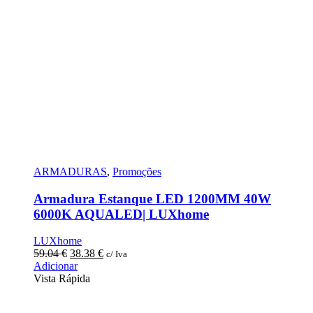
ARMADURAS
,
Promoções
Armadura Estanque LED 1200MM 40W
6000K AQUALED| LUXhome
LUXhome
O
O
59.04
€
38.38
€
c/ Iva
preço
preço
Adicionar
original
atual
Vista Rápida
era:
é:
59.04 €.
38.38 €.