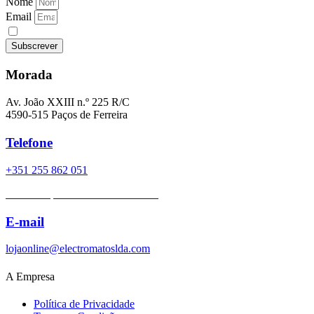
Nome
Email
Li e aceito as
Políticas de Privacidade
Subscrever
Morada
Av. João XXIII n.º 225 R/C
4590-515 Paços de Ferreira
Telefone
+351 255 862 051
Chamada para a rede fixa nacional
E-mail
lojaonline@electromatoslda.com
A Empresa
Política de Privacidade