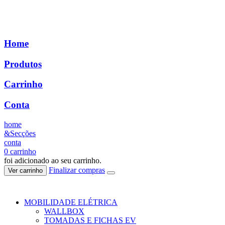
Home
Produtos
Carrinho
Conta
home
&Secções
conta
0
carrinho
foi adicionado ao seu carrinho.
Finalizar compras
Ver carrinho
MOBILIDADE ELÉTRICA
WALLBOX
TOMADAS E FICHAS EV