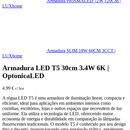
Armadura PRISMALED 72W 120CM |
LUXhome
Armadura SLIM 18W 60CM 3CCT |
LUXhome
Armadura LED T5 30cm 3.4W 6K |
OptonicaLED
4.99
€
c/ Iva
A régua LED T5 é uma armadura de iluminação linear, compacta e
eficiente, ideal para aplicações em ambientes internos como
cozinhas, escritórios, lojas e outros espaços que necessitem de luz
uniforme. Ela utiliza a tecnologia de LED, oferecendo maior
economia de energia e durabilidade em comparação às lâmpadas
fluorescentes tradicionais. O modelo T5 é conhecido por seu design
fino e discreto, proporcionando uma instalação prática, geralmente