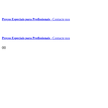
Preços Especiais para Profissionais
- Contacte-nos
Preços Especiais para Profissionais
- Contacte-nos
0
0