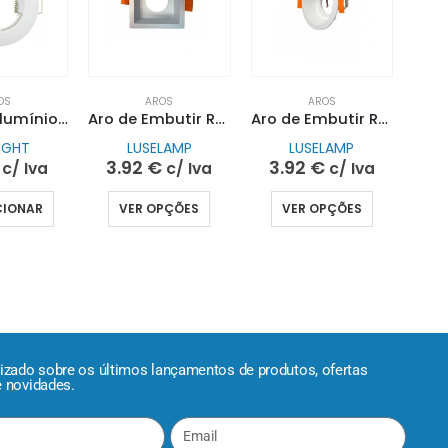
OS
AROS
AROS
Aro Fixo Alumínio Redondo Branco| SOFLIGHT
Aro de Embutir Recuado Quadrado Fixo
Aro de Embutir Recuado Redondo Fixo
IGHT
LUSELAMP
LUSELAMP
3.92
€
3.92
€
c/ Iva
c/ Iva
c/ Iva
CIONAR
VER OPÇÕES
VER OPÇÕES
lizado sobre os últimos lançamentos de produtos, ofertas
e novidades.