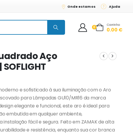
Onde estamos
Ajuda
Carrinho
0
0.00
€
Quadrado Aço
| SOFLIGHT
oderno e sofisticado à sua iluminação com o Aro
 Escovado para Lâmpadas GU10/MR16 da marca
sign elegante e funcional, este aro é ideal para
ção embutida em qualquer ambiente,
instalação fácil e segura. Feito em ZAMAK de alta
urabilidade e resistência, enquanto sua cor branca