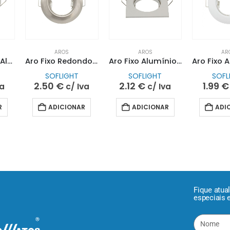
AROS
AROS
AR
Aro Orientável Alumínio Redondo Branco| SOFLIGHT
Aro Fixo Redondo Aço Escovado| SOFLIGHT
Aro Fixo Alumínio Quadrado Branco | SOFLIGHT
SOFLIGHT
SOFLIGHT
SOFL
2.50
€
2.12
€
1.99
€
va
c/ Iva
c/ Iva
R
ADICIONAR
ADICIONAR
ADI
Fique atua
especiais 