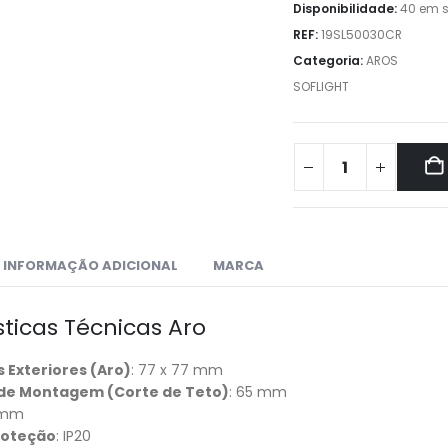
Disponibilidade:
40 em 
REF:
19SL50030CR
Categoria:
AROS
SOFLIGHT
INFORMAÇÃO ADICIONAL
MARCA
sticas Técnicas Aro
 Exteriores (Aro)
: 77 x 77 mm
de Montagem (Corte de Teto)
: 65 mm
 mm
roteção
: IP20