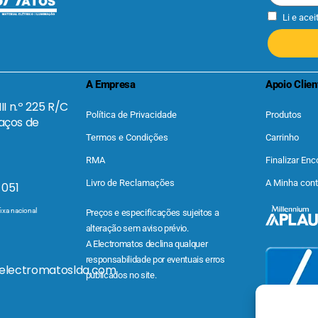
Li e acei
A Empresa
Apoio Clien
II n.º 225 R/C
Política de Privacidade
Produtos
aços de
Termos e Condições
Carrinho
RMA
Finalizar En
Livro de Reclamações
A Minha con
 051
ixa nacional
Preços e especificações sujeitos a
alteração sem aviso prévio.
A Electromatos declina qualquer
responsabilidade por eventuais erros
@electromatoslda.com
publicados no site.