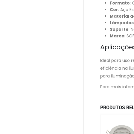
Formato
:
Cor
: Aço E
Material 
Lâmpadas 
Suporte
: 
Marca
: SO
Aplicaçõe
Ideal para uso 
eficiência na i
para iluminaçã
Para mais infor
PRODUTOS RE