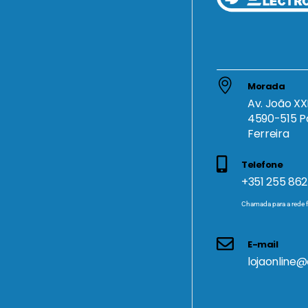
Morada
Av. João XXI
4590-515 P
Ferreira
Telefone
+351 255 862
Chamada para a rede f
E-mail
lojaonline