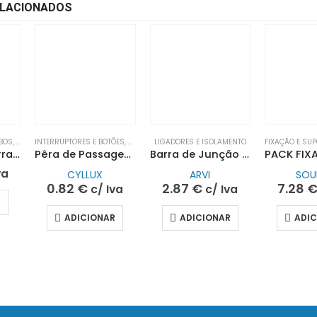
LACIONADOS
BOS
,
LIGADORES E ISOLAMENTO
INTERRUPTORES E BOTÕES
,
LIGADORES E ISOLAMENTO
LIGADORES E ISOLAMENTO
FIXAÇÃO E SU
Elétrodo de Terra 1,5MT Aço Cobreado 5/8″ C/2 Roscas| JOBASI
Pêra de Passagem Preta 2,5A 250V~| CYLLUX
Barra de Junção 16mm (Múltiplos de 12UN)| ARVI
va
CYLLUX
ARVI
SOU
0.82
€
2.87
€
7.28
c/ Iva
c/ Iva
R
ADICIONAR
ADICIONAR
ADI