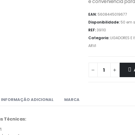
e conveniência para 
EAN:
5608445019677
Disponibilidade:
50 em s
REF:
39110
Categoria:
LIGADORES E 
ARVI
INFORMAÇÃO ADICIONAL
MARCA
s Técnicas:
I