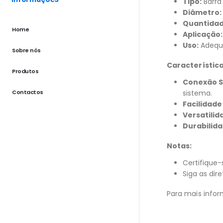
Tipo:
Barra
Diâmetro:
Quantidad
Home
Aplicação:
Uso:
Adequa
Sobre nós
Característica
Produtos
Conexão S
Contactos
sistema.
Facilidade
Versatilid
Durabilida
Notas:
Certifique-
Siga as dir
Para mais infor