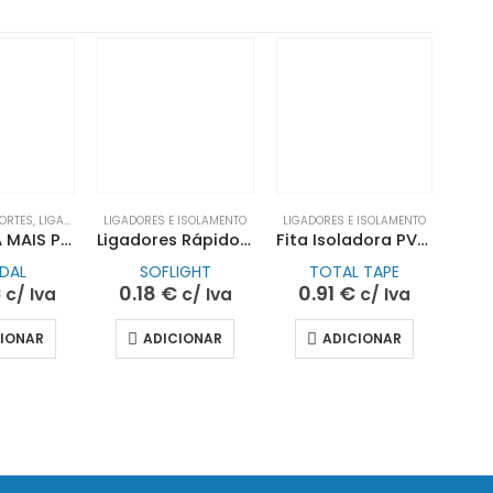
PORTES
,
LIGADORES E ISOLAMENTO
LIGADORES E ISOLAMENTO
LIGADORES E ISOLAMENTO
PACK FIXA MAIS PROFISSIONAL (1X 2UN)| SOUDAL
Ligadores Rápidos P/Fio Flexível 2P| SOFLIGHT
Fita Isoladora PVC 19MMX20M Castanha
DAL
SOFLIGHT
TOTAL TAPE
€
0.18
€
0.91
€
c/ Iva
c/ Iva
c/ Iva
CIONAR
ADICIONAR
ADICIONAR