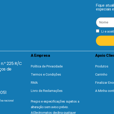
Fique atua
especiais 
Li e acei
A Empresa
Apoio Clie
I n.º 225 R/C
Política de Privacidade
Produtos
ços de
Termos e Condições
Carrinho
RMA
Finalizar E
Livro de Reclamações
A Minha con
 051
ixa nacional
Preços e especificações sujeitos a
alteração sem aviso prévio.
A Electromatos declina qualquer