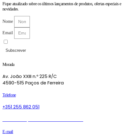
Fique atualizado sobre os últimos lançamentos de produtos, ofertas especiais e
novidades.
Nome
Email
Li e aceito as
Políticas de Privacidade
Subscrever
Morada
Av. João XXIII n.º 225 R/C
4590-515 Paços de Ferreira
Telefone
+351 255 862 051
Chamada para a rede fixa nacional
E-mail