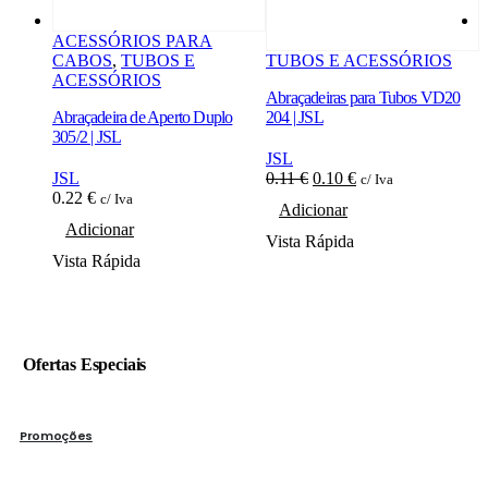
ACESSÓRIOS PARA
CABOS
,
TUBOS E
TUBOS E ACESSÓRIOS
T
ACESSÓRIOS
Abraçadeiras para Tubos VD20
c
Abraçadeira de Aperto Duplo
204 | JSL
305/2 | JSL
1
JSL
O
O
JSL
0.11
€
0.10
€
c/ Iva
preço
preço
0.22
€
c/ Iva
V
Adicionar
original
atual
Adicionar
era:
é:
Vista Rápida
0.11 €.
0.10 €.
Vista Rápida
Ofertas Especiais
Promoções