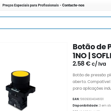
- Contacte-nos
Preços Especiais para Profissionais
Botão de 
1NO | SOF
2.58
€
c/ Iva
Botão de pressão p
aberto. Compatível 
para aplicações indus
EAN:
5609304046131
Disponibilidade:
3 em st