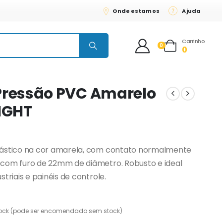
Onde estamos
Ajuda
Carrinho
0
0
Pressão PVC Amarelo
LIGHT
lástico na cor amarela, com contato normalmente
com furo de 22mm de diâmetro. Robusto e ideal
triais e painéis de controle.
ock (pode ser encomendado sem stock)