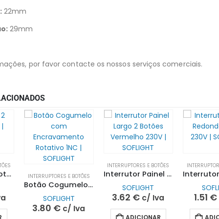
:
22mm
o:
29mm
mações, por favor contacte os nossos serviços comerciais.
LACIONADOS
TÕES
INTERRUPTORES E BOTÕES
INTERRUPTOR
Caixa para 2 Botões Vazia | SOFLIGHT
Interrutor Painel Largo 2 Botões Vermelho 230V | SOFLIGHT
INTERRUPTORES E BOTÕES
Botão Cogumelo com Encravamento Rotativo 1NC | SOFLIGHT
SOFLIGHT
SOFL
3.62
€
1.51
€
va
c/ Iva
SOFLIGHT
3.80
€
c/ Iva
R
ADICIONAR
ADI