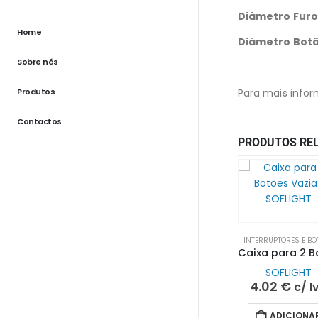
Diâmetro Furo
Home
Diâmetro Botã
Sobre nós
Produtos
Para mais infor
Contactos
PRODUTOS RE
INTERRUPTORES E BO
SOFLIGHT
4.02
€
c/ I
ADICIONA