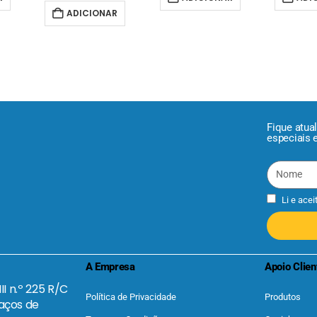
ADICIONAR
Fique atua
especiais 
Li e acei
A Empresa
Apoio Clien
II n.º 225 R/C
Política de Privacidade
Produtos
aços de