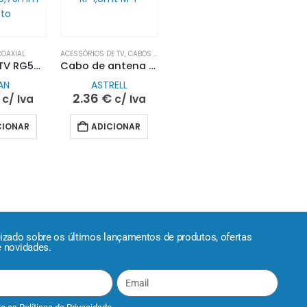
COAXIAL
ACESSÓRIOS DE TV
,
CABOS COAXIAL
Cabo CCTV RG59/2×0,75mm Preto
Cabo de antena RF 1,8mt M-F
AN
ASTRELL
2.36
€
c/ Iva
c/ Iva
CIONAR
ADICIONAR
lizado sobre os últimos lançamentos de produtos, ofertas
e novidades.