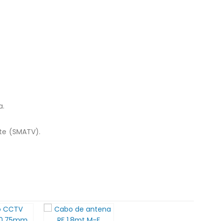
a.
ite (SMATV).