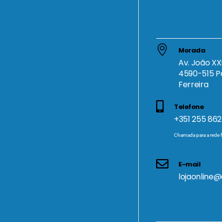
Morada
Av. João XXI
4590-515 P
Ferreira
Telefone
+351 255 862
Chamada para a rede f
E-mail
lojaonline