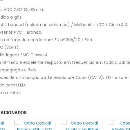
al HDC CCS Ø1,02mm.
dido a gás.
a Al2 bonded (colada ao dielétrico) / Malha Al > 70% / Cinta Al3.
terior PVC – Branco.
o ao fogo de acordo com EU nº 305/2011: Eca.
C (3GHz).
lindagem EMC Classe A.
ia ohmica e excelente resposta em frequência em toda a band
propagação ≥ 84%.
des de distribuição de Televisão por Cabo (CATV), TDT e Satél
e com ITED.
 a metro.
LACIONADOS