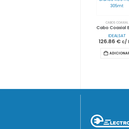
CABOS COAXIAL
IDEALSAT
126.86
€
c/ 
ADICIONA