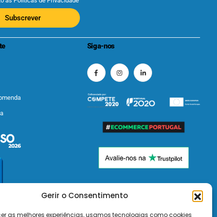
to as
Políticas de Privacidade
Subscrever
te
Siga-nos
comenda
ta
Gerir o Consentimento
cer as melhores experiências, usamos tecnologias como cookies