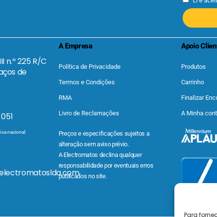
Li e acei
A Empresa
Apoio Clien
II n.º 225 R/C
Política de Privacidade
Produtos
aços de
Termos e Condições
Carrinho
RMA
Finalizar En
Livro de Reclamações
A Minha con
 051
ixa nacional
Preços e especificações sujeitos a
alteração sem aviso prévio.
A Electromatos declina qualquer
responsabilidade por eventuais erros
@electromatoslda.com
publicados no site.
Para forne