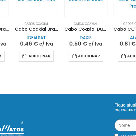
CABOS COAXIAL
CABOS COAXIAL
CABOS 
Cabo Coaxial Branco RG6 ITED3 305mt
Cabo Coaxial Branco RG6 ITED3
Cabo Coaxial Duplo Fino RG59
IDEALSAT
DAXIS
4L
0.46
€
0.50
€
0.81
€
Iva
c/ Iva
c/ Iva
R
ADICIONAR
ADICIONAR
ADI
Fique atua
especiais 