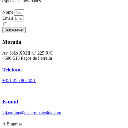
especiais e novidades.
Nome
Email
Li e aceito as
Políticas de Privacidade
Subscrever
Morada
Av. João XXIII n.º 225 R/C
4590-515 Paços de Ferreira
Telefone
+351 255 862 051
Chamada para a rede fixa nacional
E-mail
lojaonline@electromatoslda.com
A Empresa