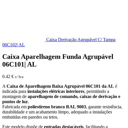
Caixa Derivação Agrupável C/ Tampa
06C102| AL
Caixa Aparelhagem Funda Agrupável
06C101| AL
0.42
€
c/ Iva
A
Caixa de Aparelhagem Baixa Agrupável 06C101 da AL
é
indicada para
instalações elétricas interiores
, permitindo a
montagem de
aparelhagem de comando, caixas de derivação e
pontos de luz
.
Fabricada em
poliestireno branco RAL 9003
, garante resistência,
durabilidade e um acabamento limpo, adequado a instalações
embutidas em paredes ou tetos.
Este modelo dispõe de
entradas destacáveis
, facilitando a