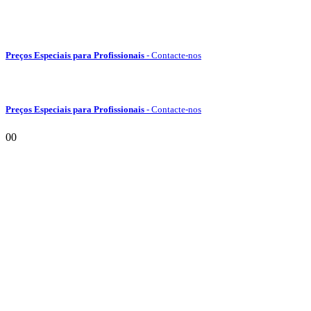
Preços Especiais para Profissionais
- Contacte-nos
Preços Especiais para Profissionais
- Contacte-nos
0
0