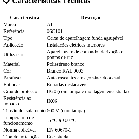
📋 Características Técnicas
Característica
Descrição
Marca
AL
Referência
06C101
Tipo
Caixa de aparelhagem funda agrupável
Aplicação
Instalações elétricas interiores
Aparelhagem de comando, derivação e
Utilização
pontos de luz
Material
Poliestireno branco
Cor
Branco RAL 9003
Parafusos
Auto roscantes em aço zincado a azul
Entradas
Entradas destacáveis
Grau de proteção
IP20 (com tampa e montagem encastrada)
Resistência ao
IK06
impacto
Tensão de isolamento
600 V (com tampa)
Temperatura de
-5 °C a +60 °C
funcionamento
Norma aplicável
EN 60670-1
Tipo de instalação
Encastrada