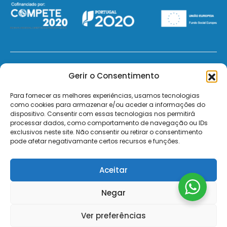
© 2026 - ElectroMatos - Todos os direitos reservados.
Gerir o Consentimento
Site by VC.
Para fornecer as melhores experiências, usamos tecnologias
como cookies para armazenar e/ou aceder a informações do
dispositivo. Consentir com essas tecnologias nos permitirá
Pagamentos Seguros MB | MB WAY | Transferência Bancária | Payshop | Visa | Mastercard | Visa
processar dados, como comportamento de navegação ou IDs
Secure | Mastercard Identity Check
exclusivos neste site. Não consentir ou retirar o consentimento
pode afetar negativamante certos recursos e funções.
Aceitar
Negar
Ver preferências