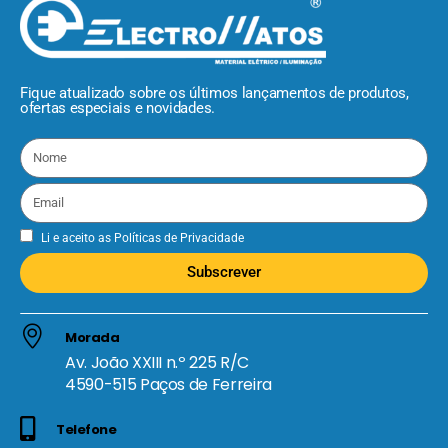
Fique atualizado sobre os últimos lançamentos de produtos,
ofertas especiais e novidades.
Li e aceito as
Políticas de Privacidade
Subscrever
Morada
Av. João XXIII n.º 225 R/C
4590-515 Paços de Ferreira
Telefone