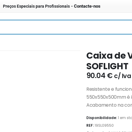
- Contacte-nos
Preços Especiais para Profissionais
Caixa de 
SOFLIGHT
90.04
€
c/ Iva
Resistente e funcion
550x550x500mm é ide
Acabamento na cor ci
Disponibilidade:
1 em st
REF:
19SL09550