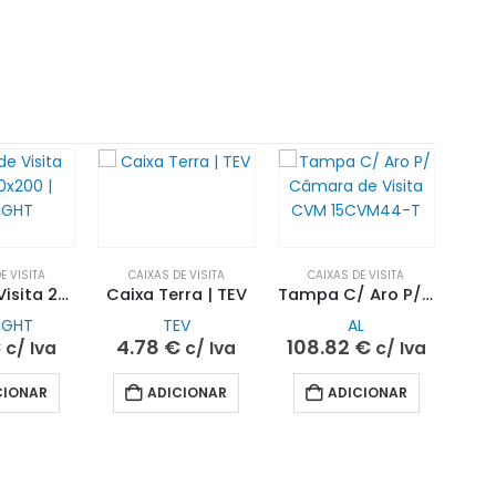
E VISITA
CAIXAS DE VISITA
CAIXAS DE VISITA
Caixa de Visita 200x200x200 | SOFLIGHT
Caixa Terra | TEV
Tampa C/ Aro P/ Câmara de Visita CVM 15CVM44-T | AL
IGHT
TEV
AL
€
4.78
€
108.82
€
c/ Iva
c/ Iva
c/ Iva
CIONAR
ADICIONAR
ADICIONAR