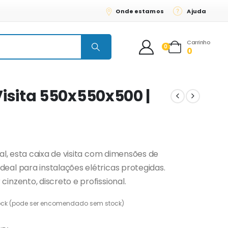
Onde estamos
Ajuda
Carrinho
0
0
Visita 550x550x500 |
al, esta caixa de visita com dimensões de
al para instalações elétricas protegidas.
nzento, discreto e profissional.
ock (pode ser encomendado sem stock)