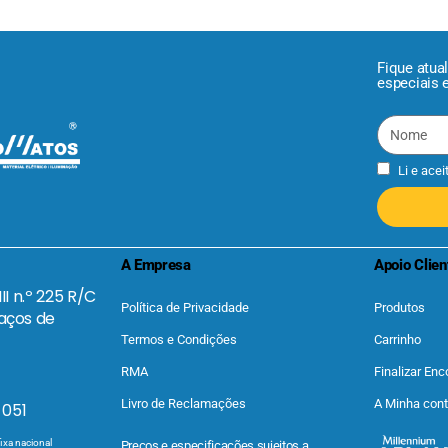
Fique atua
especiais 
Li e acei
A Empresa
Apoio Clien
II n.º 225 R/C
Política de Privacidade
Produtos
aços de
Termos e Condições
Carrinho
RMA
Finalizar En
Livro de Reclamações
A Minha con
 051
ixa nacional
Preços e especificações sujeitos a