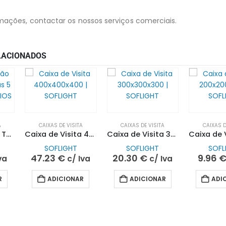
mações, contactar os nossos serviços comerciais.
LACIONADOS
A
CAIXAS DE VISITA
CAIXAS DE VISITA
CAIXAS D
Caixa Medição Terra 5 Entradas 5 Saídas | QUITÉRIOS
Caixa de Visita 400x400x400 | SOFLIGHT
Caixa de Visita 300x300x300 | SOFLIGHT
SOFLIGHT
SOFLIGHT
SOFL
47.23
€
20.30
€
9.96
va
c/ Iva
c/ Iva
R
ADICIONAR
ADICIONAR
ADI