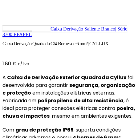
Caixa Derivação Saliente Branco| Série
3700 EFAPEL
Caixa Derivação Quadrada C/4 Bornes de 6 mm²| CYLLUX
1.80
€
c/ Iva
A
Caixa de Derivação Exterior Quadrada Cyllux
foi
desenvolvida para garantir
segurança, organização
e proteção
em instalações elétricas externas.
Fabricada em
polipropileno de alta resistência
, é
ideal para proteger conexões elétricas contra
poeira,
chuva e impactos
, mesmo em ambientes exigentes.
Com
grau de proteção IP65
, suporta condições
climáticas adversas e possui
4 bornes de 6 mm²
,