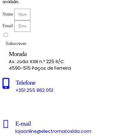
novidades.
Nome
Email
Li e aceito as
Políticas de Privacidade
Subscrever
Morada
Av. João XXIII n.º 225 R/C
4590-515 Paços de Ferreira
Telefone
+351 255 862 051
Chamada para a rede fixa nacional
E-mail
lojaonline@electromatoslda.com