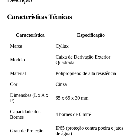
Características Técnicas
Característica
Especificação
Marca
Cyllux
Caixa de Derivação Exterior
Modelo
Quadrada
Material
Polipropileno de alta resistência
Cor
Cinza
Dimensões (L x A x
65 x 65 x 30 mm
P)
Capacidade dos
4 bornes de 6 mm²
Bornes
IP65 (proteção contra poeira e jatos
Grau de Proteção
de água)