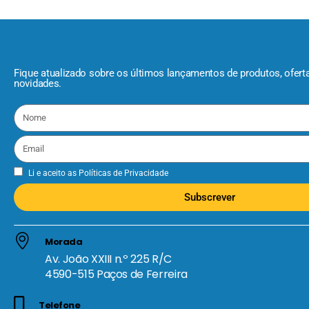
Fique atualizado sobre os últimos lançamentos de produtos, ofert
novidades.
Li e aceito as
Políticas de Privacidade
Subscrever
Morada
Av. João XXIII n.º 225 R/C
4590-515 Paços de Ferreira
Telefone