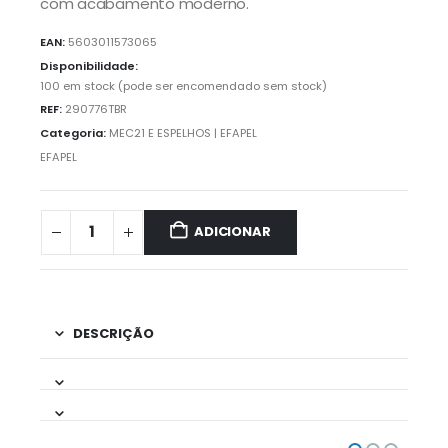
com acabamento moderno.
EAN:
5603011573065
Disponibilidade:
100 em stock (pode ser encomendado sem stock)
REF:
290776TBR
Categoria:
MEC21 E ESPELHOS | EFAPEL
EFAPEL
ADICIONAR
DESCRIÇÃO