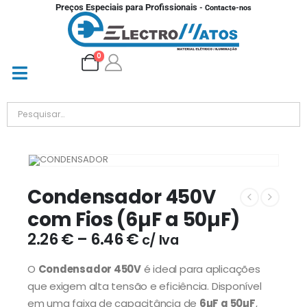
Preços Especiais para Profissionais
- Contacte-nos
0
Condensador 450V
com Fios (6µF a 50µF)
2.26
€
–
6.46
€
c/ Iva
O
Condensador 450V
é ideal para aplicações
que exigem alta tensão e eficiência. Disponível
em uma faixa de capacitância de
6µF a 50µF
,