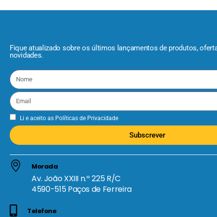
Fique atualizado sobre os últimos lançamentos de produtos, ofert
novidades.
Li e aceito as
Políticas de Privacidade
Subscrever
Morada
Av. João XXIII n.º 225 R/C
4590-515 Paços de Ferreira
Telefone