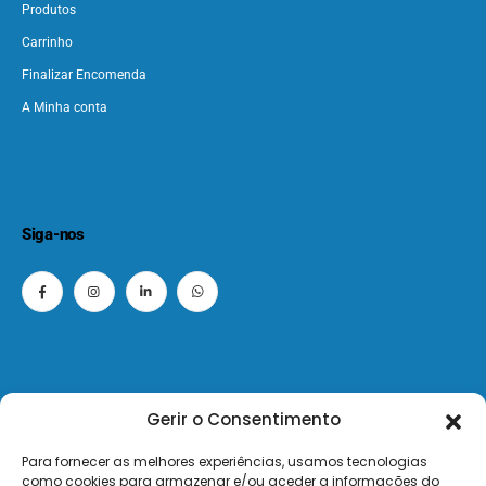
Produtos
Carrinho
Finalizar Encomenda
A Minha conta
Siga-nos
Gerir o Consentimento
© 2026 - ElectroMatos - Todos os direitos reservados.
Para fornecer as melhores experiências, usamos tecnologias
como cookies para armazenar e/ou aceder a informações do