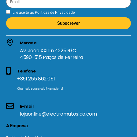
Li e aceito as
Políticas de Privacidade
Subscrever
Morada
Av. João XXIII n.º 225 R/C
4590-515 Paços de Ferreira
Telefone
+351 255 862 051
Chamada para a rede fixa nacional
E-mail
lojaonline@electromatoslda.com
A Empresa