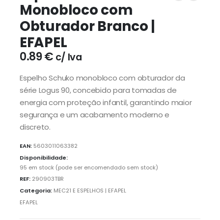
Monobloco com
Obturador Branco |
EFAPEL
0.89
€
c/ Iva
Espelho Schuko monobloco com obturador da
série Logus 90, concebido para tomadas de
energia com proteção infantil, garantindo maior
segurança e um acabamento moderno e
discreto.
EAN:
5603011063382
Disponibilidade:
95 em stock (pode ser encomendado sem stock)
REF:
290903TBR
Categoria:
MEC21 E ESPELHOS | EFAPEL
EFAPEL