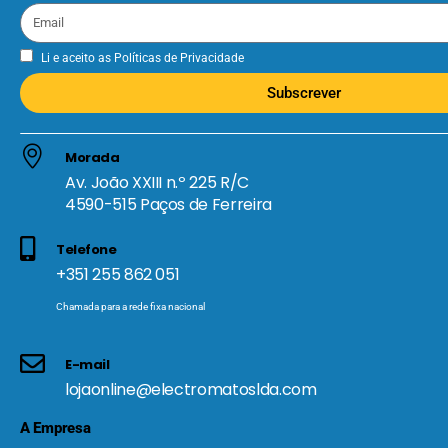
Li e aceito as
Políticas de Privacidade
Subscrever
Morada
Av. João XXIII n.º 225 R/C
4590-515 Paços de Ferreira
Telefone
+351 255 862 051
Chamada para a rede fixa nacional
E-mail
lojaonline@electromatoslda.com
A Empresa