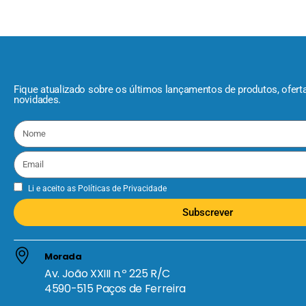
Fique atualizado sobre os últimos lançamentos de produtos, ofert
novidades.
Li e aceito as
Políticas de Privacidade
Subscrever
Morada
Av. João XXIII n.º 225 R/C
4590-515 Paços de Ferreira