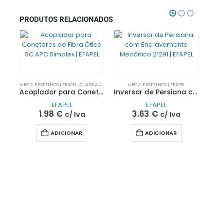
PRODUTOS RELACIONADOS
MEC21 E ESPELHOS | EFAPEL
,
QUADRA 45 E SIZA | EFAPEL
MEC21 E ESPELHOS | EFAPEL
Acoplador para Conetores de Fibra Ótica SC APC Simplex | EFAPEL
Inversor de Persiana com Encravamento Mecânico 21291 | EFAPEL
EFAPEL
EFAPEL
1.98
€
3.63
€
c/ Iva
c/ Iva
ADICIONAR
ADICIONAR