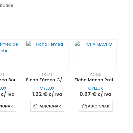
lidade.
HAS
FICHAS
FICHAS
Ficha Fêmea Borracha Branca C/ Terra Saída Direita 10/16A 250V~| CYLLUX
Ficha Fêmea C/ Terra Saída Direita 10/16A 250V~|CYLLUX
Ficha Macho Preta C/ Terra Saída Direita 10/16A 250V~| CYLLUX
LUX
CYLLUX
CYLLUX
1.22
€
0.97
€
c/ Iva
c/ Iva
c/ Iva
CIONAR
ADICIONAR
ADICIONAR