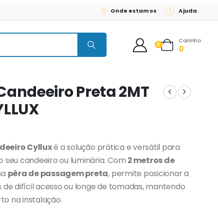
Onde estamos
Ajuda
Carrinho
0
0
Candeeiro Preta 2MT
YLLUX
deeiro Cyllux
é a solução prática e versátil para
o seu candeeiro ou luminária. Com
2 metros de
ma
pêra de passagem preta
, permite posicionar a
s de difícil acesso ou longe de tomadas, mantendo
rto na instalação.