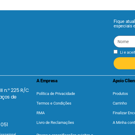
Fique atua
especiais 
Li e acei
A Empresa
Apoio Clien
II n.º 225 R/C
Política de Privacidade
Produtos
aços de
Termos e Condições
Carrinho
RMA
Finalizar En
Livro de Reclamações
A Minha con
 051
ixa nacional