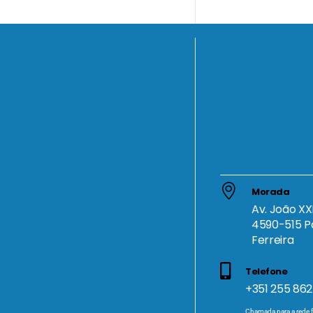
Morada
Av. João XXI
4590-515 P
Ferreira
Telefone
+351 255 862
Chamada para a rede f