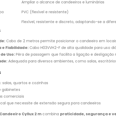
Ampliar o alcance de candeeiros e luminárias
bo
PVC (flexível e resistente)
Flexível, resistente e discreto, adaptando-se a dife
s
de:
Cabo de 2 metros permite posicionar o candeeiro em locais 
e Fiabilidade:
Cabo H03VVH2-F de alta qualidade para uso diá
 de Uso:
Pêra de passagem que facilita a ligação e desligação 
ade:
Adequada para diversos ambientes, como salas, escritório
s
: salas, quartos e cozinhas
 e gabinetes
as comerciais
ocal que necessite de extensão segura para candeeiros
Candeeiro Cyllux 2 m
combina
praticidade, segurança e ve