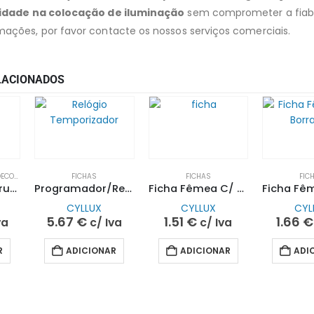
ilidade na colocação de iluminação
sem comprometer a fiabi
mações, por favor contacte os nossos serviços comerciais.
LACIONADOS
ATIVA
FICHAS
FICHAS
FIC
Tomada Quádrupla Quadrada C/ Terra S/Cabo 10/16A 250V~| CYLLUX
Programador/Relógio Diário com Terra 10/16A 250V~ | CYLLUX
Ficha Fêmea C/ Terra em Cerâmica Para Fornos 10/16A 250V~ | CYLLUX
CYLLUX
CYLLUX
CYL
5.67
€
1.51
€
1.66
€
va
c/ Iva
c/ Iva
R
ADICIONAR
ADICIONAR
ADI