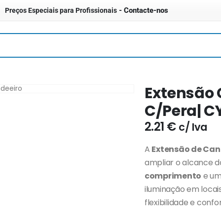
- Contacte-nos
Preços Especiais para Profissionais
Extensão 
C/Pera| C
2.21
€
c/ Iva
A
Extensão de Can
ampliar o alcance d
comprimento
e u
iluminação em locai
flexibilidade e confo