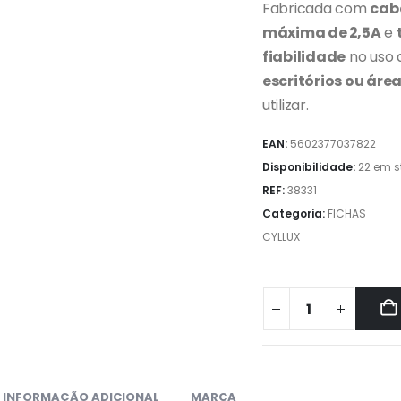
Fabricada com
cab
máxima de 2,5A
e
fiabilidade
no uso d
escritórios ou áre
utilizar.
EAN:
5602377037822
Disponibilidade:
22 em s
REF:
38331
Categoria:
FICHAS
CYLLUX
INFORMAÇÃO ADICIONAL
MARCA