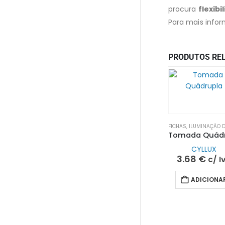
procura
flexib
Para mais infor
PRODUTOS RE
FICHAS
,
ILUMINAÇÃO DECOR
CYLLUX
3.68
€
c/ I
ADICIONA