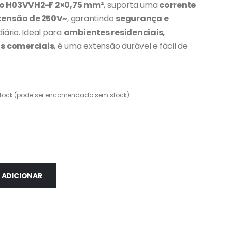
o H03VVH2-F 2×0,75 mm²
, suporta uma
corrente
tensão de 250V~
, garantindo
segurança e
iário. Ideal para
ambientes residenciais,
as comerciais
, é uma extensão durável e fácil de
tock (pode ser encomendado sem stock)
ADICIONAR