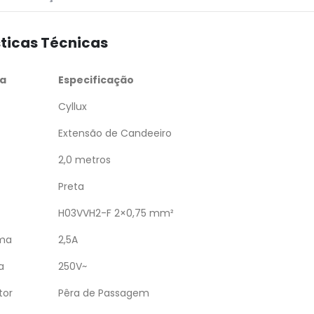
ticas Técnicas
ca
Especificação
Cyllux
Extensão de Candeeiro
2,0 metros
Preta
H03VVH2-F 2×0,75 mm²
ima
2,5A
a
250V~
tor
Pêra de Passagem