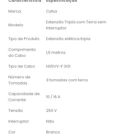
Característica
Especificação
Marca
Cyllux
Extensão Tripla com Terra sem
Modelo
Interruptor
Tipo de Produto
Extensão elétrica tripla
Comprimento
1,5 metros
do Cabo
Tipo de Cabo
H05VV-F 3G1
Número de
3 tomadas com terra
Tomadas
Capacidade de
10 / 16 A
Corrente
Tensão
250 V
Interruptor
Não
Cor
Branco