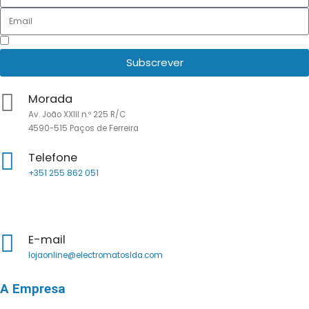
Li e aceito as
Políticas de Privacidade
Subscrever
Morada
Av. João XXIII n.º 225 R/C
4590-515 Paços de Ferreira
Telefone
+351 255 862 051
Chamada para a rede fixa nacional
E-mail
lojaonline@electromatoslda.com
A Empresa