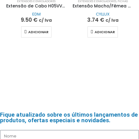
EXTENSÕES E ENROLADORES
EXTENSÕES E ENROLADORES
,
FICHAS
Extensão de Cabo H05VV-F 3×1,5mm Branco 5MT| EDM
Extensão Macho/Fêmea S/Terra 6A 250V~ 5M| CYLLUX
EDM
CYLLUX
9.50
€
3.74
€
c/ Iva
c/ Iva
ADICIONAR
ADICIONAR
Fique atualizado sobre os últimos lançamentos de
produtos, ofertas especiais e novidades.