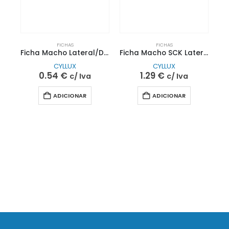
FICHAS
FICHAS
Ficha Macho Lateral/Direita 6A 250V Branca| CYLLUX
Ficha Macho SCK Lateral CAnel 16A 250V Preta | CYLLUX
CYLLUX
CYLLUX
0.54
€
1.29
€
c/ Iva
c/ Iva
ADICIONAR
ADICIONAR