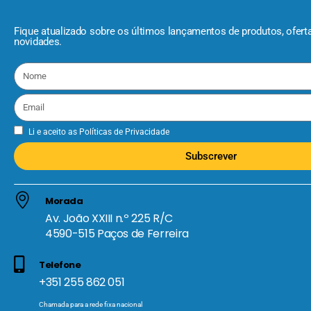
Fique atualizado sobre os últimos lançamentos de produtos, ofert
novidades.
Li e aceito as
Políticas de Privacidade
Subscrever
Morada
Av. João XXIII n.º 225 R/C
4590-515 Paços de Ferreira
Telefone
+351 255 862 051
Chamada para a rede fixa nacional