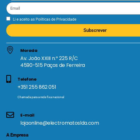
Li e aceito as
Políticas de Privacidade
Subscrever
Morada
Av. João XXIII n.º 225 R/C
4590-515 Paços de Ferreira
Telefone
+351 255 862 051
Chamada para a rede fixa nacional
E-mail
lojaonline@electromatoslda.com
A Empresa