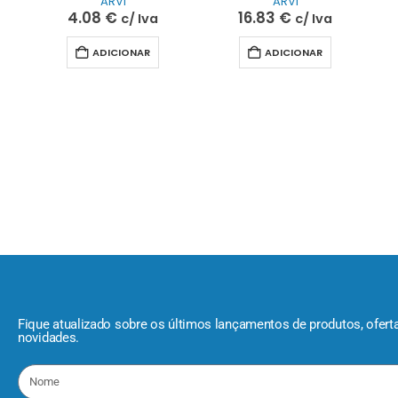
ARVI
ARVI
4.08
€
16.83
€
c/ Iva
c/ Iva
ADICIONAR
ADICIONAR
Fique atualizado sobre os últimos lançamentos de produtos, ofert
novidades.