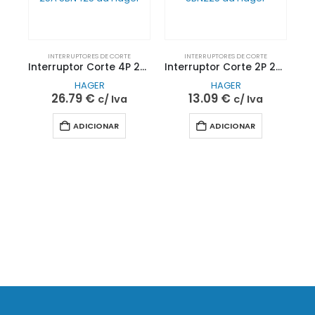
INTERRUPTORES DE CORTE
INTERRUPTORES DE CORTE
Interruptor Corte 4P 25A SBN425 | Hager
Interruptor Corte 2P 25A SBN225 | Hager
HAGER
HAGER
26.79
€
13.09
€
c/ Iva
c/ Iva
ADICIONAR
ADICIONAR