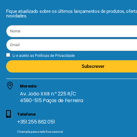
Fique atualizado sobre os últimos lançamentos de produtos, ofert
novidades.
Li e aceito as
Políticas de Privacidade
Subscrever
Morada
Av. João XXIII n.º 225 R/C
4590-515 Paços de Ferreira
Telefone
+351 255 862 051
Chamada para a rede fixa nacional