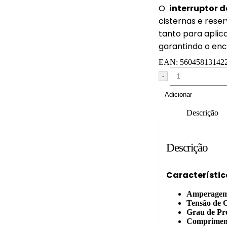
O
interruptor 
cisternas e reser
tanto para aplic
garantindo o en
EAN:
56045813142
-
Adicionar
Descrição
Descrição
Característic
Amperage
Tensão de 
Grau de Pr
Comprimen