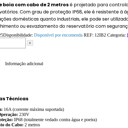
de boia com cabo de 2 metros
é projetado para control
vatórios. Com grau de proteção IP68, ele é resistente à 
ações domésticas quanto industriais, ele pode ser utili
chimento ou esvaziamento do reservatório com seguranç
25
Disponibilidade:
Disponível por encomenda
REF:
12IB2
Categoria:
+
Informação adicional
as Técnicas
m:
16A (corrente máxima suportada)
Operação:
230V
oteção:
IP68 (totalmente vedado contra água e poeira)
to do Cabo:
2 metros