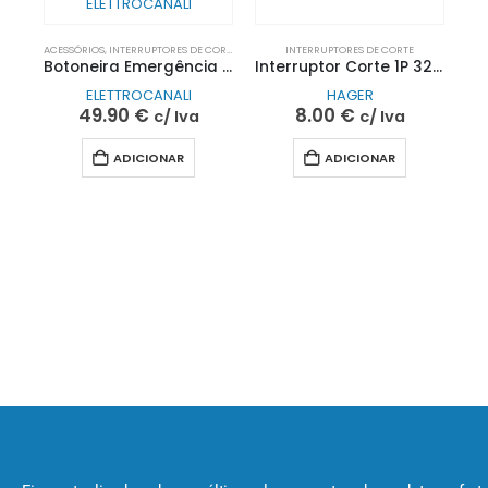
ACESSÓRIOS
,
INTERRUPTORES DE CORTE
,
PROTEÇÃO EV
INTERRUPTORES DE CORTE
Botoneira Emergência Saliente Dupla Sinalização | ELETTROCANALI
Interruptor Corte 1P 32A SBN132 | Hager
ELETTROCANALI
HAGER
49.90
€
8.00
€
c/ Iva
c/ Iva
ADICIONAR
ADICIONAR