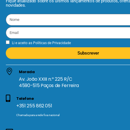
Fique atualizado sobre os últimos lançamentos de produtos, ofert
novidades.
Li e aceito as
Políticas de Privacidade
Subscrever
Morada
Av. João XXIII n.º 225 R/C
4590-515 Paços de Ferreira
Telefone
+351 255 862 051
Chamada para a rede fixa nacional