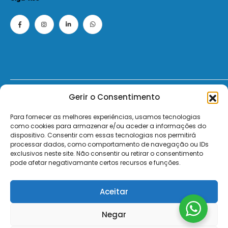
Gerir o Consentimento
© 2026 - ElectroMatos - Todos os direitos reservados.
Para fornecer as melhores experiências, usamos tecnologias
Site by VC.
como cookies para armazenar e/ou aceder a informações do
dispositivo. Consentir com essas tecnologias nos permitirá
Pagamentos Seguros MB | MB WAY | Transferência Bancária | Payshop | Visa | Mastercard | Visa Secur
processar dados, como comportamento de navegação ou IDs
exclusivos neste site. Não consentir ou retirar o consentimento
pode afetar negativamante certos recursos e funções.
Aceitar
Negar