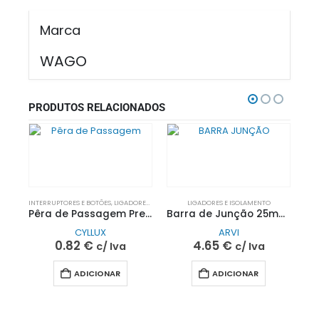
Marca
WAGO
PRODUTOS RELACIONADOS
INTERRUPTORES E BOTÕES
,
LIGADORES E ISOLAMENTO
LIGADORES E ISOLAMENTO
Pêra de Passagem Preta 2,5A 250V~| CYLLUX
Barra de Junção 25mm (Múltiplos de 12UN)| ARVI
CYLLUX
ARVI
0.82
€
4.65
€
c/ Iva
c/ Iva
ADICIONAR
ADICIONAR