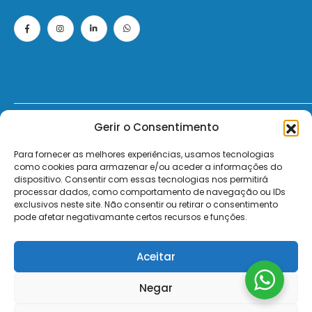
Gerir o Consentimento
© 2026 - ElectroMatos - Todos os direitos reservados.
Para fornecer as melhores experiências, usamos tecnologias
Site by VC.
como cookies para armazenar e/ou aceder a informações do
dispositivo. Consentir com essas tecnologias nos permitirá
Pagamentos Seguros MB | MB WAY | Transferência Bancária | Payshop | Visa | Mastercard | Visa Secur
processar dados, como comportamento de navegação ou IDs
exclusivos neste site. Não consentir ou retirar o consentimento
pode afetar negativamante certos recursos e funções.
Aceitar
Negar