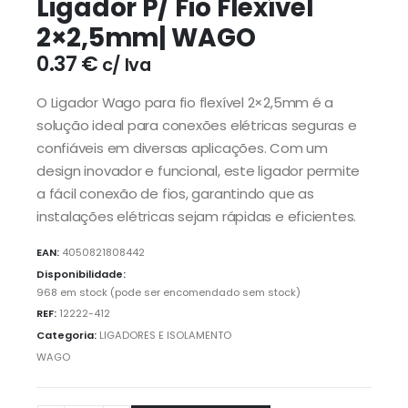
Ligador P/ Fio Flexível
2×2,5mm| WAGO
0.37
€
c/ Iva
O Ligador Wago para fio flexível 2×2,5mm é a
solução ideal para conexões elétricas seguras e
confiáveis em diversas aplicações. Com um
design inovador e funcional, este ligador permite
a fácil conexão de fios, garantindo que as
instalações elétricas sejam rápidas e eficientes.
EAN:
4050821808442
Disponibilidade:
968 em stock (pode ser encomendado sem stock)
REF:
12222-412
Categoria:
LIGADORES E ISOLAMENTO
WAGO