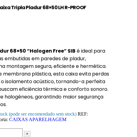
aixa Tripla Pladur 68×50 LH R-PROOF
adur 68×50 “Halogen Free” SIB
é ideal para
cas embutidas em paredes de pladur,
a montagem segura, eficiente e hermética.
 membrana plástica, esta caixa evita perdas
 o isolamento acústico, tornando-a perfeita
buscam eficiência térmica e conforto sonoro.
e de halogéneos, garantindo maior segurança
os.
tock (pode ser encomendado sem stock)
REF:
oria:
CAIXAS APARELHAGEM
+