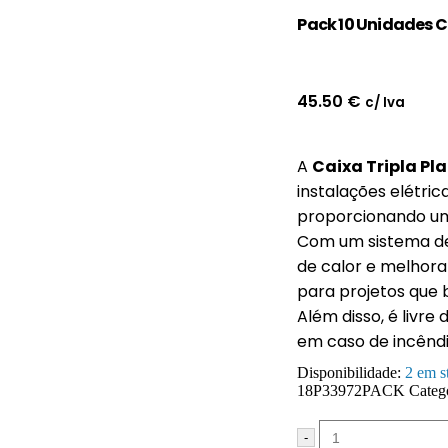
Pack 10 Unidades C
45.50
€
c/ Iva
A
Caixa Tripla Pl
instalações elétri
proporcionando um
Com um sistema de
de calor e melhora
para projetos que 
Além disso, é livr
em caso de incêndi
Disponibilidade:
2 em s
18P33972PACK
Categ
-