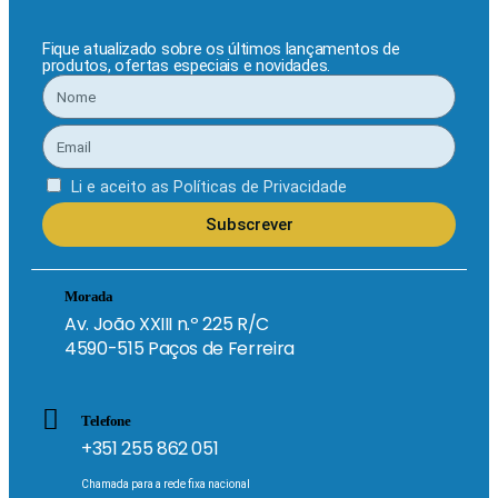
Fique atualizado sobre os últimos lançamentos de
produtos, ofertas especiais e novidades.
Li e aceito as
Políticas de Privacidade
Subscrever
Morada
Av. João XXIII n.º 225 R/C
4590-515 Paços de Ferreira
Telefone
+351 255 862 051
Chamada para a rede fixa nacional