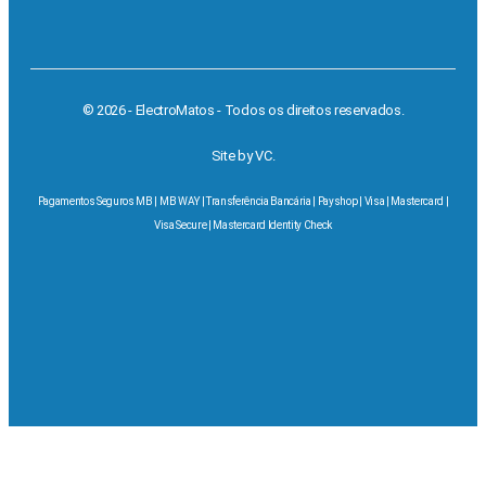
© 2026 - ElectroMatos - Todos os direitos reservados.
Site by VC.
Pagamentos Seguros MB | MB WAY | Transferência Bancária | Payshop | Visa | Mastercard |
Visa Secure | Mastercard Identity Check