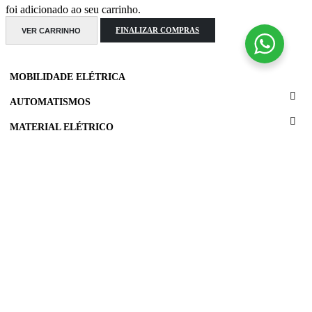
foi adicionado ao seu carrinho.
VER CARRINHO
FINALIZAR COMPRAS
MOBILIDADE ELÉTRICA
AUTOMATISMOS
MATERIAL ELÉTRICO
ITED E REDES
ILUMINAÇÃO
VÍDEO PORTEIRO E INTERCOMUNICADORES
FERRAMENTAS PROFISSIONAIS
SISTEMAS DE SEGURANÇA
AQUECIMENTO E VENTILAÇÃO
PROMOÇÕES