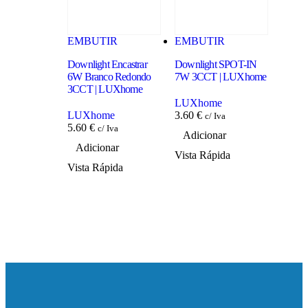
EMBUTIR
EMBUTIR
EMB
Downlight Encastrar
Downlight SPOT-IN
Downli
6W Branco Redondo
7W 3CCT | LUXhome
5W Aç
3CCT | LUXhome
Quadr
LUXh
LUXhome
LUXhome
3.60
€
c/ Iva
5.60
€
LUX
c/ Iva
Adicionar
5.79
Adicionar
Vista Rápida
Adi
Vista Rápida
Vista