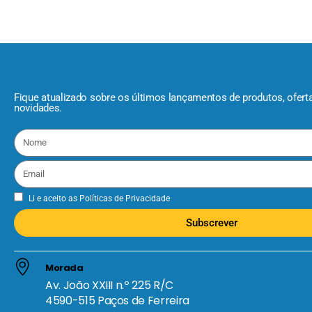
Fique atualizado sobre os últimos lançamentos de produtos, ofert
novidades.
Li e aceito as
Políticas de Privacidade
Subscrever
Morada
Av. João XXIII n.º 225 R/C
4590-515 Paços de Ferreira