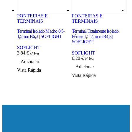
PONTEIRAS E
PONTEIRAS E
P
TERMINAIS
TERMINAIS
T
Terminal Isolado Macho 0,5-
Terminal Totalmente Isolado
Ter
1,5mm B6,3 | SOFLIGHT
Fêmea 1,5-2,5mm B4,8 |
2,
SOFLIGHT
SOFLIGHT
S
3.84
€
SOFLIGHT
3.
c/ Iva
6.20
€
c/ Iva
Adicionar
Adicionar
Vista Rápida
Vi
Vista Rápida