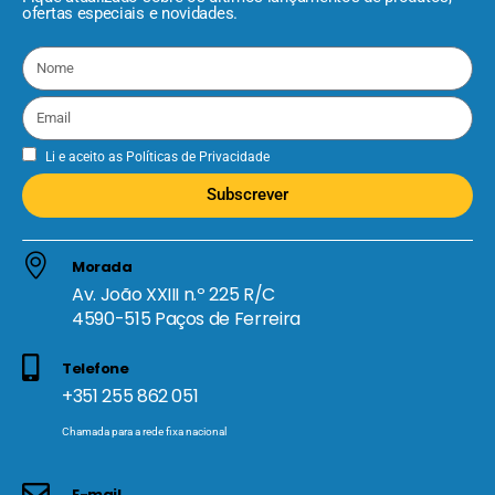
ofertas especiais e novidades.
Li e aceito as
Políticas de Privacidade
Subscrever
Morada
Av. João XXIII n.º 225 R/C
4590-515 Paços de Ferreira
Telefone
+351 255 862 051
Chamada para a rede fixa nacional
E-mail