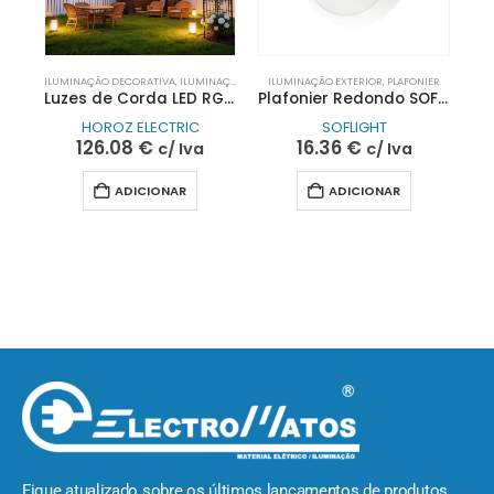
ILUMINAÇÃO DECORATIVA
,
ILUMINAÇÃO EXTERIOR
ILUMINAÇÃO EXTERIOR
,
PLAFONIER
Luzes de Corda LED RGB 24 LEDs PARADISE | 18 Metros
Plafonier Redondo SOFIA RS E27 IP65 Branco| SOFLIGHT
HOROZ ELECTRIC
SOFLIGHT
126.08
€
16.36
€
c/ Iva
c/ Iva
ADICIONAR
ADICIONAR
Fique atualizado sobre os últimos lançamentos de produtos,