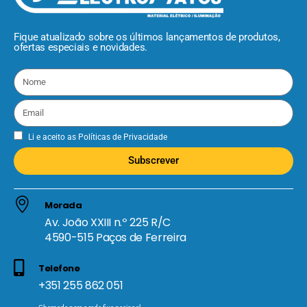
Fique atualizado sobre os últimos lançamentos de produtos,
ofertas especiais e novidades.
Li e aceito as
Políticas de Privacidade
Subscrever
Morada
Av. João XXIII n.º 225 R/C
4590-515 Paços de Ferreira
Telefone
+351 255 862 051