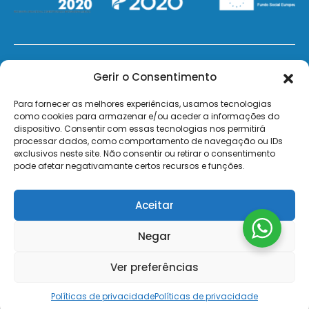
© 2026 - ElectroMatos - Todos os direitos reservados.
Gerir o Consentimento
Site by VC.
Para fornecer as melhores experiências, usamos tecnologias
como cookies para armazenar e/ou aceder a informações do
dispositivo. Consentir com essas tecnologias nos permitirá
Pagamentos Seguros MB | MB WAY | Transferência Bancária | Payshop | Visa | Mastercard | Visa
processar dados, como comportamento de navegação ou IDs
Secure | Mastercard Identity Check
exclusivos neste site. Não consentir ou retirar o consentimento
pode afetar negativamante certos recursos e funções.
Aceitar
Negar
Ver preferências
Políticas de privacidade
Políticas de privacidade