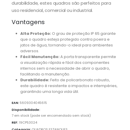
durabilidade, estes quadros são perfeitos para
uso residencial, comercial ou industrial.
Vantagens
Alta Proteção:
O grau de proteção IP 65 garante
que o quadro esteja protegido contra poeira e
jatos de água, tornando-o ideal para ambientes
adversos.
Fácil Manutenção:
A porta transparente permite
a visualização rápida e fácil dos componentes
internos sem a necessidade de abrir o quadro,
facilitando a manutenção.
Durabilidade:
Feito de policarbonato robusto,
este quadro é resistente a impactos e intempéries,
garantindo uma longa vida útil.
EAN:
5609304045615
Disponibilidade:
7 em stock (pode ser encomendado sem stock)
REF:
19CP53024
Categoria:
QUADROS ESTANQUES