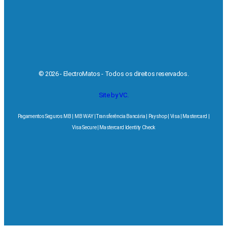
© 2026 - ElectroMatos - Todos os direitos reservados.
Site by VC.
Pagamentos Seguros MB | MB WAY | Transferência Bancária | Payshop | Visa | Mastercard |
Visa Secure | Mastercard Identity Check