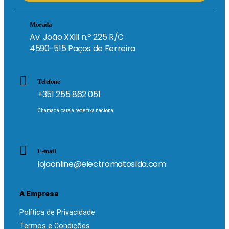
Morada
Av. João XXIII n.º 225 R/C
4590-515 Paços de Ferreira
Telefone
+351 255 862 051
Chamada para a rede fixa nacional
E-mail
lojaonline@electromatoslda.com
A Empresa
Política de Privacidade
Termos e Condições