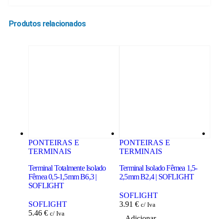
Produtos relacionados
PONTEIRAS E
PONTEIRAS E
P
TERMINAIS
TERMINAIS
T
Terminal Totalmente Isolado
Terminal Isolado Fêmea 1,5-
Ter
Fêmea 0,5-1,5mm B6,3 |
2,5mm B2,4 | SOFLIGHT
1,
SOFLIGHT
SOFLIGHT
S
SOFLIGHT
3.91
€
3.
c/ Iva
5.46
€
c/ Iva
Adicionar