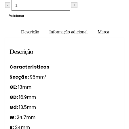
-
+
Adicionar
Descrição
Informação adicional
Marca
Descrição
Características
Secção:
95mm²
ØE:
13mm
ØD:
16.9mm
Ød:
13.5mm
W:
24.7mm
B:
24mm