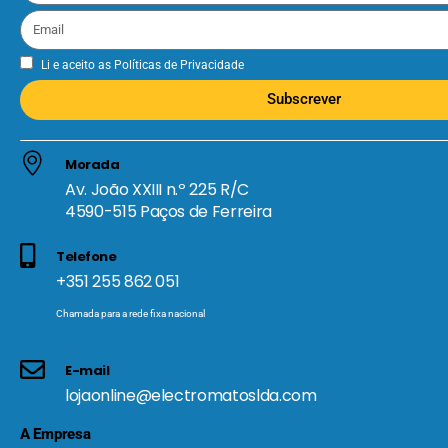
Li e aceito as
Políticas de Privacidade
Subscrever
Morada
Av. João XXIII n.º 225 R/C
4590-515 Paços de Ferreira
Telefone
+351 255 862 051
Chamada para a rede fixa nacional
E-mail
lojaonline@electromatoslda.com
A Empresa