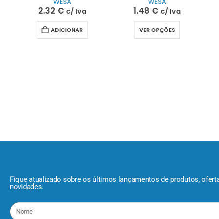
WESA
WESA
2.32
€
1.48
€
c/ Iva
c/ Iva
ADICIONAR
VER OPÇÕES
Fique atualizado sobre os últimos lançamentos de produtos, ofert
novidades.