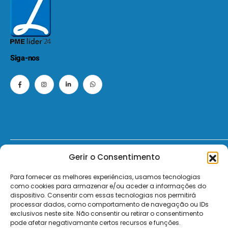
Siga-nos
Gerir o Consentimento
© 2026 - ElectroMatos - Todos os direitos reservados.
Para fornecer as melhores experiências, usamos tecnologias
Site by VC.
como cookies para armazenar e/ou aceder a informações do
dispositivo. Consentir com essas tecnologias nos permitirá
Pagamentos Seguros MB | MB WAY | Transferência Bancária | Payshop | Visa | Mastercard | Visa Secur
processar dados, como comportamento de navegação ou IDs
exclusivos neste site. Não consentir ou retirar o consentimento
pode afetar negativamante certos recursos e funções.