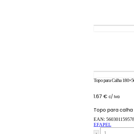
Topo para Calha 180×
1.67
€
c/ Iva
Topo para calha 
EAN:
56030115957
EFAPEL
-