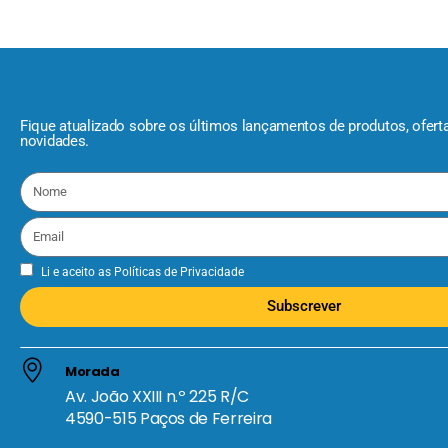
Fique atualizado sobre os últimos lançamentos de produtos, ofert
novidades.
Li e aceito as
Políticas de Privacidade
Subscrever
Morada
Av. João XXIII n.º 225 R/C
4590-515 Paços de Ferreira