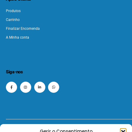
Produtos
Carrinho
Finalizar Encomenda
A Minha conta
Siga-nos
© 2026 - ElectroMatos - Todos os direitos reservados.
Gerir o Consentimento