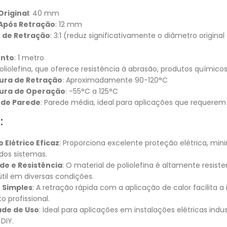
Original
: 40 mm
Após Retração
: 12 mm
 de Retração
: 3:1 (reduz significativamente o diâmetro origin
nto
: 1 metro
Poliolefina, que oferece resistência à abrasão, produtos químic
ra de Retração
: Aproximadamente 90-120°C
ura de Operação
: -55°C a 125°C
 de Parede
: Parede média, ideal para aplicações que requerem
:
 Elétrico Eficaz
: Proporciona excelente proteção elétrica, min
dos sistemas.
de e Resistência
: O material de poliolefina é altamente resis
útil em diversas condições.
 Simples
: A retração rápida com a aplicação de calor facilita 
 profissional.
ade de Uso
: Ideal para aplicações em instalações elétricas ind
DIY.