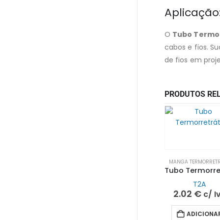
Aplicação
O
Tubo Termor
cabos e fios. S
de fios em proj
PRODUTOS RE
MANGA TERMORRETR
T2A
2.02
€
c/ I
ADICIONA