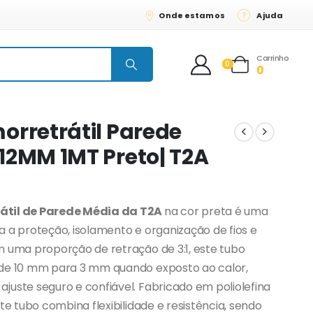
Onde estamos
Ajuda
Carrinho
0
0
orretrátil Parede
12MM 1MT Preto| T2A
átil de Parede Média da T2A
na cor preta é uma
a a proteção, isolamento e organização de fios e
m uma proporção de retração de 3:1, este tubo
 de 10 mm para 3 mm quando exposto ao calor,
juste seguro e confiável. Fabricado em poliolefina
ste tubo combina flexibilidade e resistência, sendo