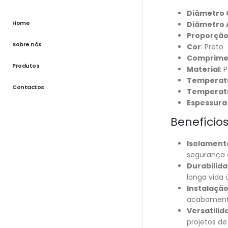
Diâmetro 
Home
Diâmetro 
Proporção
Sobre nós
Cor
: Preto
Comprime
Produtos
Material
: 
Temperatu
Contactos
Temperat
Espessura
Benefícios
Isolamento
segurança 
Durabilida
longa vida 
Instalação
acabamento
Versatilid
projetos de 