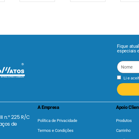
Fique atua
especiais 
Li e acei
A Empresa
Apoio Clien
II n.º 225 R/C
Política de Privacidade
Produtos
aços de
Termos e Condições
Carrinho