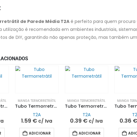
:
retrátil de Parede Média T2A
é perfeito para quem procura 
ua utilização é recomendada em ambientes industriais, sistemas
etos de DIY, garantindo não apenas proteção, mas também um vi
LACIONADOS
ÁTIL
MANGA TERMORRETRÁTIL
MANGA TERMORRETRÁTIL
MANGA TERM
Tubo Termorretrátil Parede Média 12/4MM 1MT Preto| T2A
Tubo Termorretrátil Parede Fina 13,0/6,5MM 1MT Preto | T2A
Tubo Termorretrátil Parede Fina 6,0/3,0MM 1MT Preto| T2A
T2A
T2A
T
1.59
€
0.39
€
0.36
va
c/ Iva
c/ Iva
R
ADICIONAR
ADICIONAR
ADI