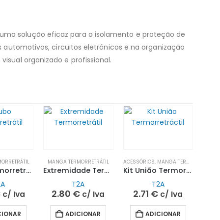
uma solução eficaz para o isolamento e proteção de
 automotivos, circuitos eletrônicos e na organização
sual organizado e profissional.
ORRETRÁTIL
MANGA TERMORRETRÁTIL
ACESSÓRIOS
,
MANGA TERMORRETRÁTIL
Tubo Termorretrátil Parede Fina 4,5/2,25MM 1MT – Preto | T2A
Extremidade Termorretrátil- 2 Saídas 35/15
Kit União Termorretráctil T1J| T2A
2A
T2A
T2A
€
2.80
€
2.71
€
c/ Iva
c/ Iva
c/ Iva
CIONAR
ADICIONAR
ADICIONAR