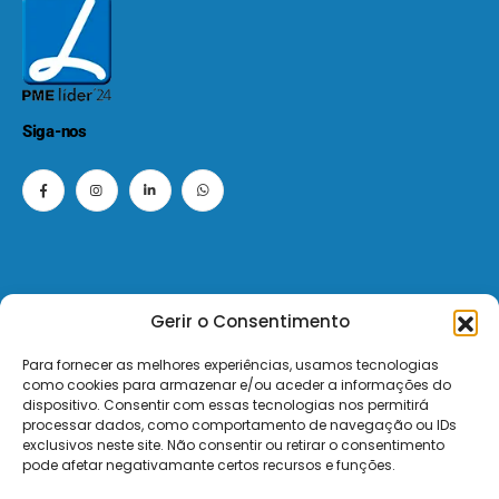
Siga-nos
Gerir o Consentimento
© 2026 - ElectroMatos - Todos os direitos reservados.
Para fornecer as melhores experiências, usamos tecnologias
como cookies para armazenar e/ou aceder a informações do
Site by VC.
dispositivo. Consentir com essas tecnologias nos permitirá
processar dados, como comportamento de navegação ou IDs
exclusivos neste site. Não consentir ou retirar o consentimento
Pagamentos Seguros MB | MB WAY | Transferência Bancária | Payshop | Visa | Mastercard | Visa Secur
pode afetar negativamante certos recursos e funções.