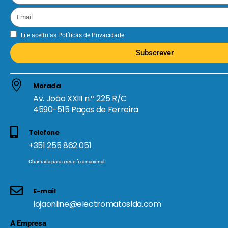
Li e aceito as
Políticas de Privacidade
Subscrever
Morada
Av. João XXIII n.º 225 R/C
4590-515 Paços de Ferreira
Telefone
+351 255 862 051
Chamada para a rede fixa nacional
E-mail
lojaonline@electromatoslda.com
A Empresa