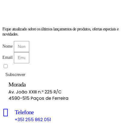
Fique atualizado sobre os últimos lançamentos de produtos, ofertas especiais e
novidades.
Nome
Email
Li e aceito as
Políticas de Privacidade
Subscrever
Morada
Av. João XXIII n.º 225 R/C
4590-515 Paços de Ferreira
Telefone
+351 255 862 051
Chamada para a rede fixa nacional