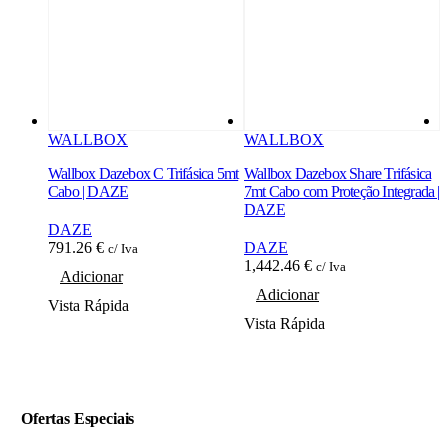
WALLBOX
WALLBOX
Wallbox Dazebox C Trifásica 5mt
Wallbox Dazebox Share Trifásica
W
Cabo | DAZE
7mt Cabo com Proteção Integrada |
5
DAZE
DAZE
791.26
€
DAZE
c/ Iva
1,442.46
€
1
c/ Iva
Adicionar
Adicionar
Vista Rápida
Vista Rápida
V
Ofertas Especiais