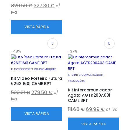
826.56
€
327.30
€
c/
Iva
VISTA RÁPIDA
-48%
-37%
KITS VIDEOPORTEIRO
,
PROMOÇÕES
KITS INTERCOMUNICADOR
,
Kit Vídeo Porteiro Futura
PROMOÇÕES
62621160| CAME BPT
Kit Intercomunicador
533.21
€
279.50
€
c/
Ágata AGTK200A03|
Iva
CAME BPT
111.68
€
69.99
€
c/ Iva
VISTA RÁPIDA
VISTA RÁPIDA