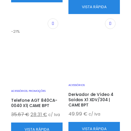
VISTA RÁPIDA
-21%
ACESSÓRIOS
ACESSÓRIOS
,
PROMOÇÕES
Derivador de Vídeo 4
Saídas X1 XDV/304 |
Telefone AGT 840CA-
CAME BPT
0040 X1| CAME BPT
49.99
€
35.67
€
28.31
€
c/ Iva
c/ Iva
VISTA RÁPIDA
VISTA RÁPIDA