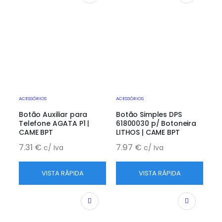
ACESSÓRIOS
ACESSÓRIOS
Botão Auxiliar para
Botão Simples DPS
Telefone AGATA P1 |
61800030 p/ Botoneira
CAME BPT
LITHOS | CAME BPT
7.31
€
7.97
€
c/ Iva
c/ Iva
VISTA RÁPIDA
VISTA RÁPIDA