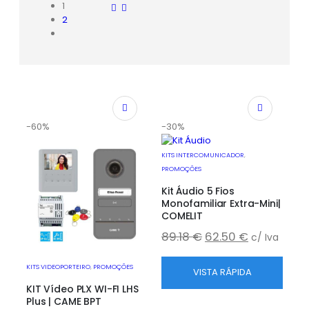
1
2
-60%
-30%
KITS INTERCOMUNICADOR
,
PROMOÇÕES
Kit Áudio 5 Fios
Monofamiliar Extra-Mini|
COMELIT
89.18
€
62.50
€
c/ Iva
KITS VIDEOPORTEIRO
,
PROMOÇÕES
VISTA RÁPIDA
KIT Vídeo PLX WI-FI LHS
Plus | CAME BPT