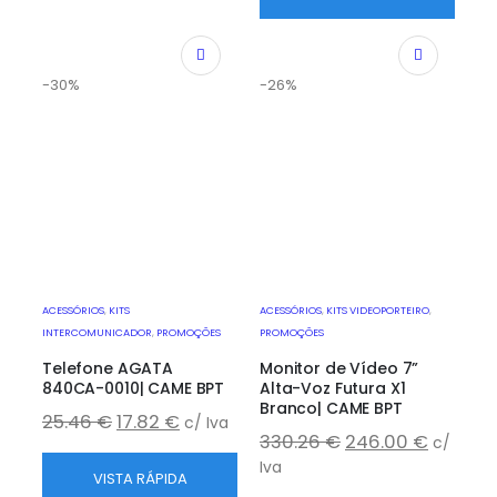
-30%
-26%
ACESSÓRIOS
,
KITS
ACESSÓRIOS
,
KITS VIDEOPORTEIRO
,
INTERCOMUNICADOR
,
PROMOÇÕES
PROMOÇÕES
Telefone AGATA
Monitor de Vídeo 7”
840CA-0010| CAME BPT
Alta-Voz Futura X1
Branco| CAME BPT
25.46
€
17.82
€
c/ Iva
330.26
€
246.00
€
c/
Iva
VISTA RÁPIDA