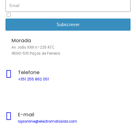
Li e aceito as
Políticas de Privacidade
Subscrever
Morada
Av. João XXIII n.º 225 R/C
4590-515 Paços de Ferreira
Telefone
+351 255 862 051
Chamada para a rede fixa nacional
E-mail
lojaonline@electromatoslda.com