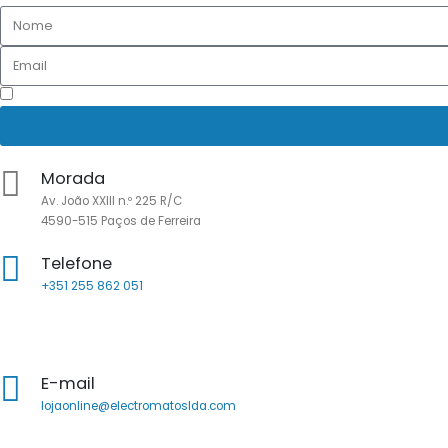
Li e aceito as
Políticas de Privacidade
Morada
Av. João XXIII n.º 225 R/C
4590-515 Paços de Ferreira
Telefone
+351 255 862 051
Chamada para a rede fixa nacional
E-mail
lojaonline@electromatoslda.com