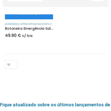
VISTA RÁPIDA
ACESSÓRIOS
,
INTERRUPTORES DE CORTE
,
PROTEÇÃO EV
Botoneira Emergência Saliente Dupla Sinalização | ELETTROCANALI
49.90
€
c/ Iva
Fique atualizado sobre os últimos lançamentos de 